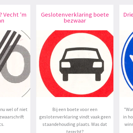
? Vecht 'm
Geslotenverklaring boete
Dri
an
bezwaar
nu wel of niet
Bij een boete voor een
"Wat
zwaarschrift
geslotenverklaring vindt vaak geen
in h
ts.
staandehouding plaats. Was dat
winn
terecht?