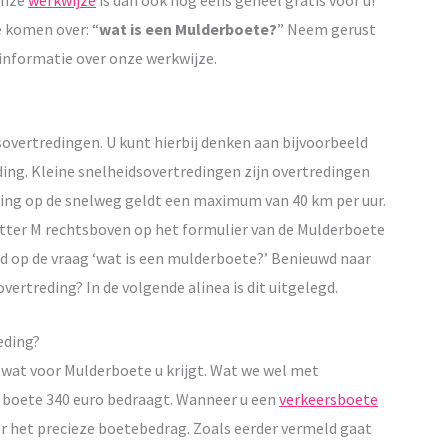
Onze
werkwijze
is dan ook nog eens geheel gratis voor u!
 komen over: “
wat is een Mulderboete?
” Neem gerust
informatie over onze werkwijze.
sovertredingen. U kunt hierbij denken aan bijvoorbeeld
ding. Kleine snelheidsovertredingen zijn overtredingen
ding op de snelweg geldt een maximum van 40 km per uur.
tter M rechtsboven op het formulier van de Mulderboete
rd op de vraag ‘wat is een mulderboete?’ Benieuwd naar
overtreding? In de volgende alinea is dit uitgelegd.
eding?
g wat voor Mulderboete u krijgt. Wat we wel met
 boete 340 euro bedraagt. Wanneer u een
verkeersboete
er het precieze boetebedrag. Zoals eerder vermeld gaat