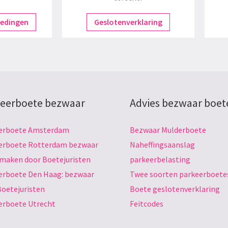
redingen
Geslotenverklaring
eerboete bezwaar
Advies bezwaar boet
erboete Amsterdam
Bezwaar Mulderboete
erboete Rotterdam bezwaar
Naheffingsaanslag
 maken door Boetejuristen
parkeerbelasting
erboete Den Haag: bezwaar
Twee soorten parkeerboete
Boetejuristen
Boete geslotenverklaring
erboete Utrecht
Feitcodes