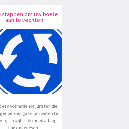
e stappen om uw boete
aan te vechten
 een volhardende juristen die
oger beroep gaan (en weten te
en) terwijl ik de moed allang
had opgegeven."