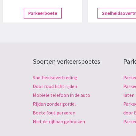
Parkeerboete
Snelheidsovert
Soorten verkeersboetes
Park
Snelheidsovertreding
Parke
Door rood licht rijden
Parke
Mobiele telefoon in de auto
laten
Rijden zonder gordel
Parke
Boete fout parkeren
door 
Niet de rijbaan gebruiken
Parke