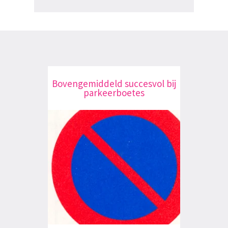
Bovengemiddeld succesvol bij
parkeerboetes