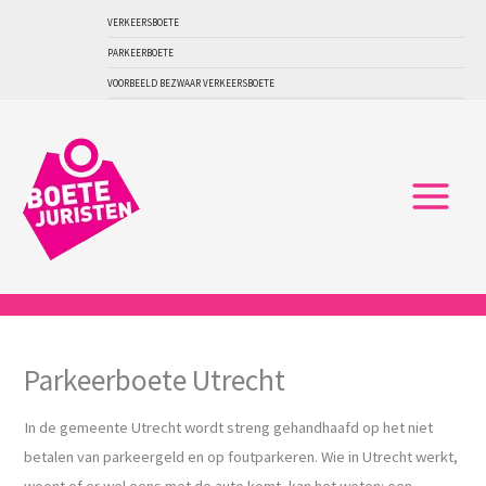
Ga
VERKEERSBOETE
naar
PARKEERBOETE
de
VOORBEELD BEZWAAR VERKEERSBOETE
inhoud
Parkeerboete Utrecht
In de gemeente Utrecht wordt streng gehandhaafd op het niet
betalen van parkeergeld en op foutparkeren. Wie in Utrecht werkt,
woont of er wel eens met de auto komt, kan het weten: een