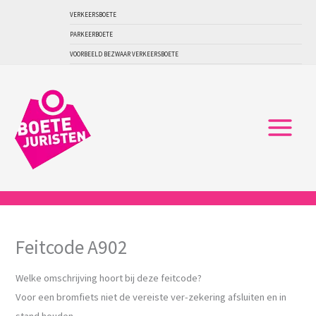
Ga
VERKEERSBOETE
naar
PARKEERBOETE
de
VOORBEELD BEZWAAR VERKEERSBOETE
inhoud
Feitcode A902
Welke omschrijving hoort bij deze feitcode?
Voor een bromfiets niet de vereiste ver-zekering afsluiten en in
stand houden