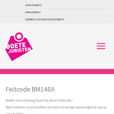
Ga
VERKEERSBOETE
naar
PARKEERBOETE
de
VOORBEELD BEZWAAR VERKEERSBOETE
inhoud
Feitcode BM148A
Welke omschrijving hoort bij deze feitcode?
Niet voldoen voorschriften brandv.inst.terwijl aanwezigheid vuurw.
t/m10.000kg