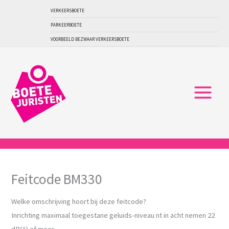
Ga
VERKEERSBOETE
naar
PARKEERBOETE
de
VOORBEELD BEZWAAR VERKEERSBOETE
inhoud
Feitcode BM330
Welke omschrijving hoort bij deze feitcode?
Inrichting maximaal toegestane geluids-niveau nt in acht nemen 22
dB(A) of meer