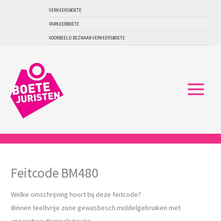
Ga
VERKEERSBOETE
naar
PARKEERBOETE
de
VOORBEELD BEZWAAR VERKEERSBOETE
inhoud
Feitcode BM480
Welke omschrijving hoort bij deze feitcode?
Binnen teeltvrije zone gewasbesch.middelgebruiken met
apparatuur druppelsgewijs