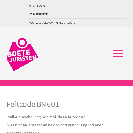
Ga
VERKEERSBOETE
naar
PARKEERBOETE
de
VOORBEELD BEZWAAR VERKEERSBOETE
inhoud
Feitcode BM601
Welke omschrijving hoort bij deze feitcode?
Niet binnen 3 maanden na oprichtinginrichting indienen
bodemonderzoek