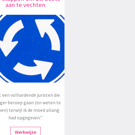
aan te vechten
 een volhardende juristen die
oger beroep gaan (en weten te
en) terwijl ik de moed allang
had opgegeven."
Werkwijze