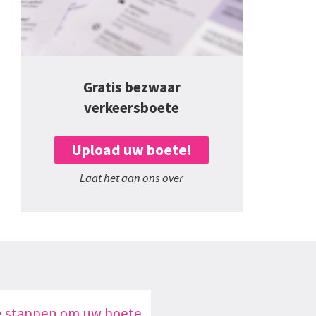
Gratis bezwaar
verkeersboete
Upload uw boete!
Laat het aan ons over
e stappen om uw boete