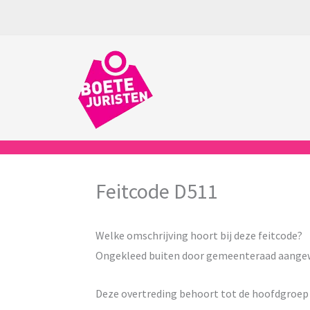
Ga
naar
de
inhoud
Feitcode D511
Welke omschrijving hoort bij deze feitcode?
Ongekleed buiten door gemeenteraad aangewe
Deze overtreding behoort tot de hoofdgroe