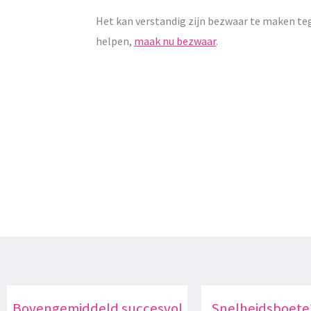
Het kan verstandig zijn bezwaar te maken teg
helpen,
maak nu bezwaar
.
Bovengemiddeld succesvol
Snelheidsboete