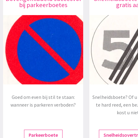
bij parkeerboetes
gratis a
Goed om even bij stil te staan:
Snelheidsboete? Of u 
wanneer is parkeren verboden?
te hard reed, een be
kost u nie
Parkeerboete
Snelheidsovert