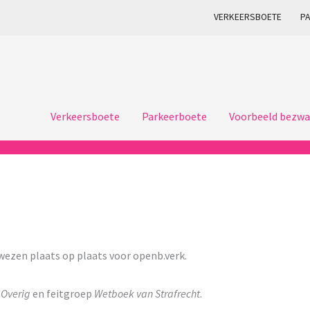
VERKEERSBOETE
P
Verkeersboete
Parkeerboete
Voorbeeld bezwa
zen plaats op plaats voor openb.verk.
p
Overig
en feitgroep
Wetboek van Strafrecht
.