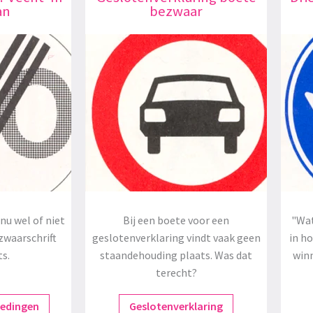
an
bezwaar
nu wel of niet
Bij een boete voor een
"Wat
zwaarschrift
geslotenverklaring vindt vaak geen
in h
ts.
staandehouding plaats. Was dat
winn
terecht?
redingen
Geslotenverklaring