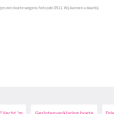
en een boete wegens feitcode D511. Wij kunnen u daarbij
? Vecht 'm
Geslotenverklaring boete
Dri