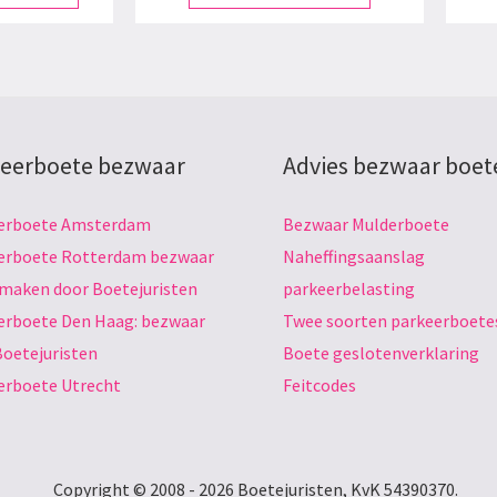
eerboete bezwaar
Advies bezwaar boet
erboete Amsterdam
Bezwaar Mulderboete
erboete Rotterdam bezwaar
Naheffingsaanslag
 maken door Boetejuristen
parkeerbelasting
erboete Den Haag: bezwaar
Twee soorten parkeerboete
Boetejuristen
Boete geslotenverklaring
erboete Utrecht
Feitcodes
Copyright © 2008 - 2026 Boetejuristen, KvK 54390370.