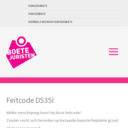
Ga
VERKEERSBOETE
naar
PARKEERBOETE
de
VOORBEELD BEZWAAR VERKEERSBOETE
inhoud
Feitcode D535I
Welke omschrijving hoort bij deze feitcode?
Zonder recht zich bevinden op bezaaide/bepote/beplante grond
of daarvoor gereed