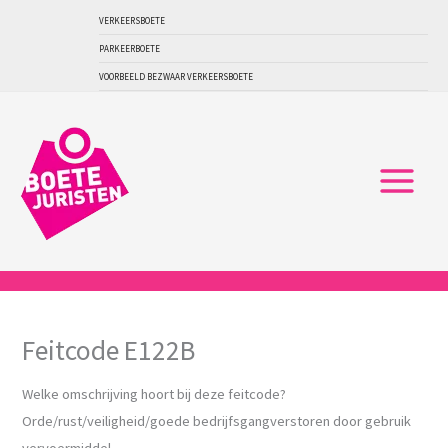
Ga
VERKEERSBOETE
naar
PARKEERBOETE
de
VOORBEELD BEZWAAR VERKEERSBOETE
inhoud
Feitcode E122B
Welke omschrijving hoort bij deze feitcode?
Orde/rust/veiligheid/goede bedrijfsgangverstoren door gebruik
vervoermiddel