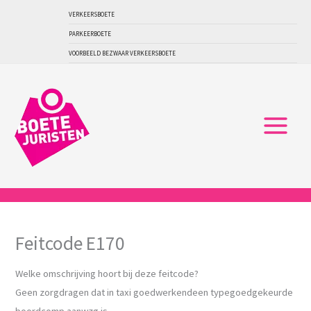
Ga
VERKEERSBOETE
naar
PARKEERBOETE
de
VOORBEELD BEZWAAR VERKEERSBOETE
inhoud
Feitcode E170
Welke omschrijving hoort bij deze feitcode?
Geen zorgdragen dat in taxi goedwerkendeen typegoedgekeurde
boordcomp aanwzg is