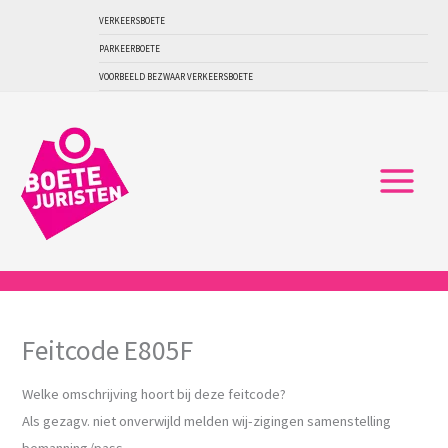
Ga
VERKEERSBOETE
naar
PARKEERBOETE
de
VOORBEELD BEZWAAR VERKEERSBOETE
inhoud
Feitcode E805F
Welke omschrijving hoort bij deze feitcode?
Als gezagv. niet onverwijld melden wij-zigingen samenstelling
bemanning/pass.