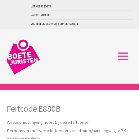
Ga
VERKEERSBOETE
naar
PARKEERBOETE
de
VOORBEELD BEZWAAR VERKEERSBOETE
inhoud
Feitcode E880B
Welke omschrijving hoort bij deze feitcode?
Beroepsvervoer verricht terw. vr vracht-auto/aanhangwag. APK
bewijs nt geldig is