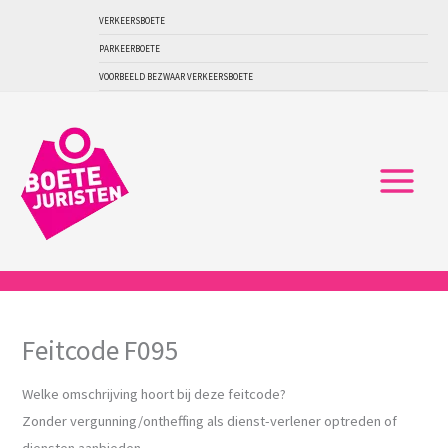
Ga
VERKEERSBOETE
naar
PARKEERBOETE
de
VOORBEELD BEZWAAR VERKEERSBOETE
inhoud
Feitcode F095
Welke omschrijving hoort bij deze feitcode?
Zonder vergunning/ontheffing als dienst-verlener optreden of
diensten aanbieden