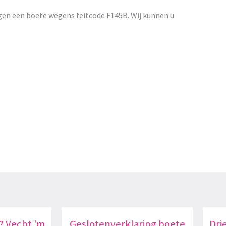
gen een boete wegens feitcode F145B. Wij kunnen u
? Vecht 'm
Geslotenverklaring boete
Dri