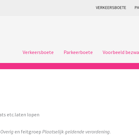
VERKEERSBOETE
P
Verkeersboete
Parkeerboete
Voorbeeld bezwa
ats etc.laten lopen
p
Overig
en feitgroep
Plaatselijk geldende verordening
.