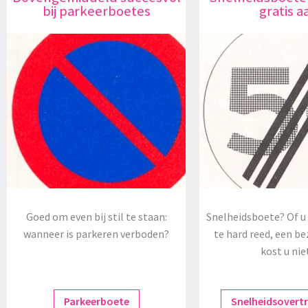
bij parkeerboetes
gratis a
Goed om even bij stil te staan:
Snelheidsboete? Of u 
wanneer is parkeren verboden?
te hard reed, een be
kost u nie
Parkeerboete
Snelheidsovert