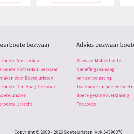
eerboete bezwaar
Advies bezwaar boet
erboete Amsterdam
Bezwaar Mulderboete
erboete Rotterdam bezwaar
Naheffingsaanslag
 maken door Boetejuristen
parkeerbelasting
erboete Den Haag: bezwaar
Twee soorten parkeerboete
Boetejuristen
Boete geslotenverklaring
erboete Utrecht
Feitcodes
Copyright © 2008 - 2026 Boetejuristen, KvK 54390370.