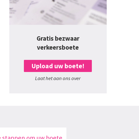
Gratis bezwaar
verkeersboete
Upload uw boete!
Laat het aan ons over
e stappen om uw boete