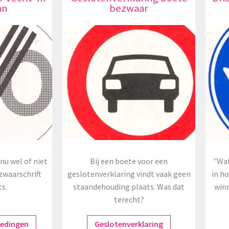
an
bezwaar
nu wel of niet
Bij een boete voor een
"Wat
zwaarschrift
geslotenverklaring vindt vaak geen
in h
ts.
staandehouding plaats. Was dat
winn
terecht?
redingen
Geslotenverklaring