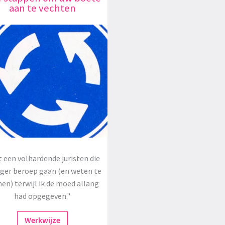
aan te vechten
 een volhardende juristen die
oger beroep gaan (en weten te
en) terwijl ik de moed allang
had opgegeven."
Werkwijze