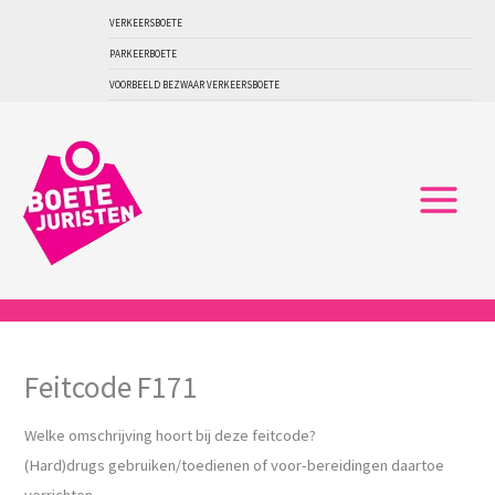
Ga
VERKEERSBOETE
naar
PARKEERBOETE
de
VOORBEELD BEZWAAR VERKEERSBOETE
inhoud
Feitcode F171
Welke omschrijving hoort bij deze feitcode?
(Hard)drugs gebruiken/toedienen of voor-bereidingen daartoe
verrichten