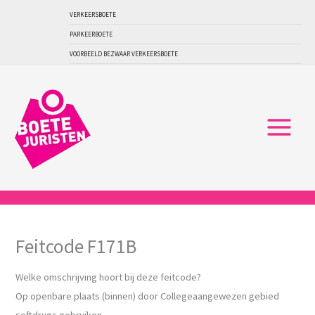
Ga
VERKEERSBOETE
naar
PARKEERBOETE
de
VOORBEELD BEZWAAR VERKEERSBOETE
inhoud
Feitcode F171B
Welke omschrijving hoort bij deze feitcode?
Op openbare plaats (binnen) door Collegeaangewezen gebied
softdrugs gebruiken