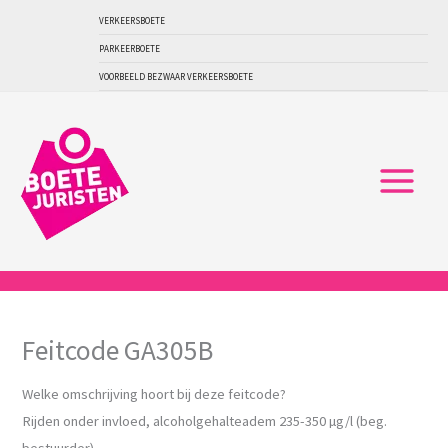
Ga
VERKEERSBOETE
naar
PARKEERBOETE
de
VOORBEELD BEZWAAR VERKEERSBOETE
inhoud
Feitcode GA305B
Welke omschrijving hoort bij deze feitcode?
Rijden onder invloed, alcoholgehalteadem 235-350 µg/l (beg.
bestuurder)