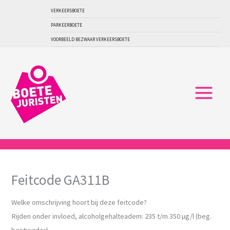
Ga
VERKEERSBOETE
naar
PARKEERBOETE
de
VOORBEELD BEZWAAR VERKEERSBOETE
inhoud
Feitcode GA311B
Welke omschrijving hoort bij deze feitcode?
Rijden onder invloed, alcoholgehalteadem: 235 t/m 350 µg/l (beg.
bestuurder)