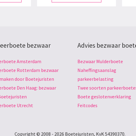
eerboete bezwaar
Advies bezwaar boet
erboete Amsterdam
Bezwaar Mulderboete
erboete Rotterdam bezwaar
Naheffingsaanslag
 maken door Boetejuristen
parkeerbelasting
erboete Den Haag: bezwaar
Twee soorten parkeerboete
Boetejuristen
Boete geslotenverklaring
erboete Utrecht
Feitcodes
Copyright © 2008 - 2026 Boetejuristen, KvK 54390370.