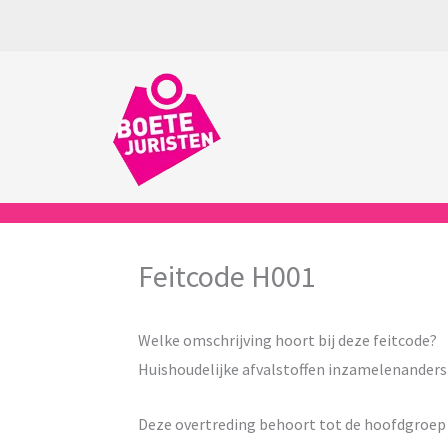
Ga
naar
de
inhoud
Feitcode H001
Welke omschrijving hoort bij deze feitcode?
Huishoudelijke afvalstoffen inzamelenanders
Deze overtreding behoort tot de hoofdgroe