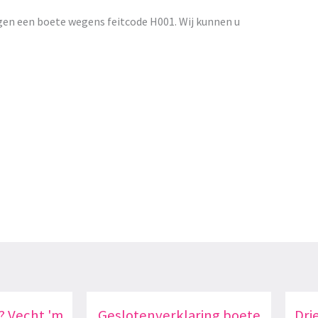
gen een boete wegens feitcode H001. Wij kunnen u
? Vecht 'm
Geslotenverklaring boete
Dri