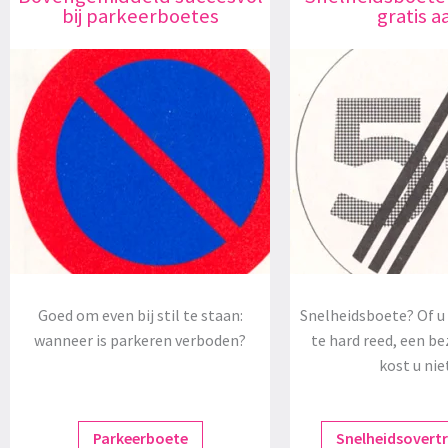
bij parkeerboetes
gratis a
Goed om even bij stil te staan:
Snelheidsboete? Of u 
wanneer is parkeren verboden?
te hard reed, een be
kost u nie
Parkeerboete
Snelheidsovert