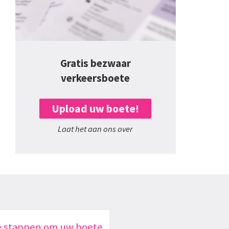
Gratis bezwaar
verkeersboete
Upload uw boete!
Laat het aan ons over
e stappen om uw boete