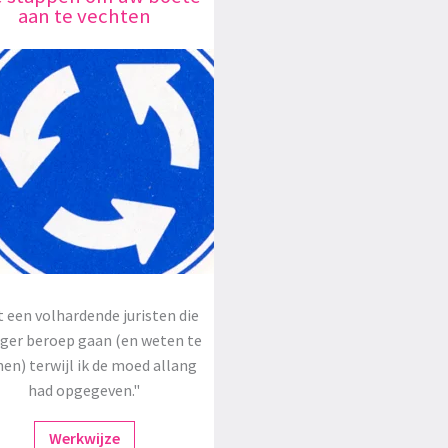
aan te vechten
 een volhardende juristen die
oger beroep gaan (en weten te
en) terwijl ik de moed allang
had opgegeven."
Werkwijze