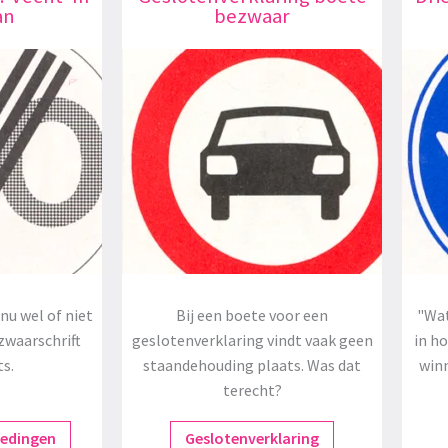
an
bezwaar
nu wel of niet
Bij een boete voor een
"Wat
zwaarschrift
geslotenverklaring vindt vaak geen
in h
ts.
staandehouding plaats. Was dat
winn
terecht?
redingen
Geslotenverklaring