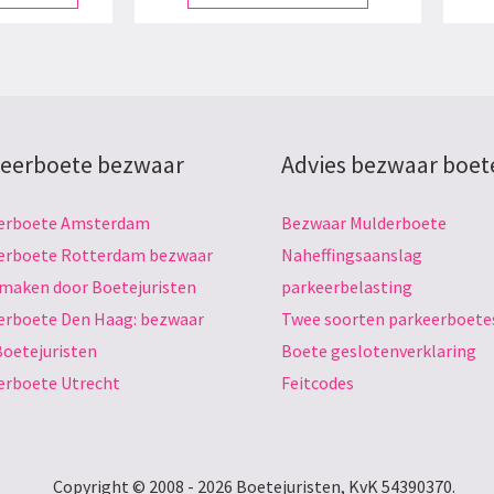
eerboete bezwaar
Advies bezwaar boet
erboete Amsterdam
Bezwaar Mulderboete
erboete Rotterdam bezwaar
Naheffingsaanslag
 maken door Boetejuristen
parkeerbelasting
erboete Den Haag: bezwaar
Twee soorten parkeerboete
Boetejuristen
Boete geslotenverklaring
erboete Utrecht
Feitcodes
Copyright © 2008 - 2026 Boetejuristen, KvK 54390370.