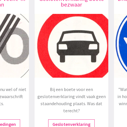
an
bezwaar
nu wel of niet
Bij een boete voor een
"Wat
zwaarschrift
geslotenverklaring vindt vaak geen
in h
ts.
staandehouding plaats. Was dat
winn
terecht?
redingen
Geslotenverklaring