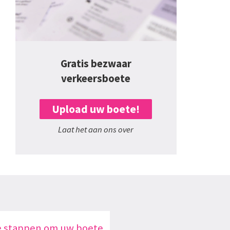
Gratis bezwaar
verkeersboete
Upload uw boete!
Laat het aan ons over
e stappen om uw boete