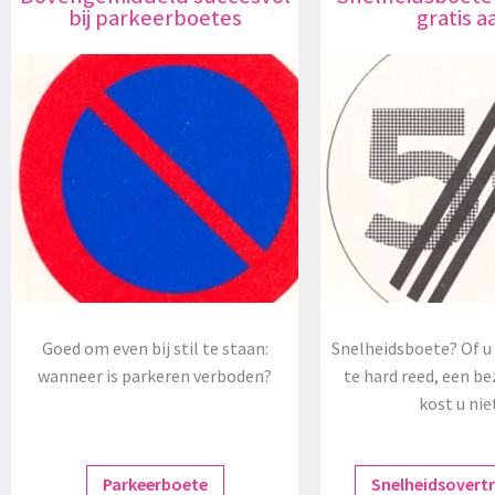
bij parkeerboetes
gratis a
Goed om even bij stil te staan:
Snelheidsboete? Of u 
wanneer is parkeren verboden?
te hard reed, een be
kost u nie
Parkeerboete
Snelheidsovert