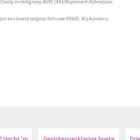
p
Overig
en feitgroep
WVW 1994/Reglement Rijbewijzen
.
gen een boete wegens feitcode K060E. Wij kunnen u
? Vecht 'm
Geslotenverklaring boete
Dri