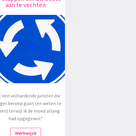
aan te vechten
 een volhardende juristen die
oger beroep gaan (en weten te
en) terwijl ik de moed allang
had opgegeven."
Werkwijze