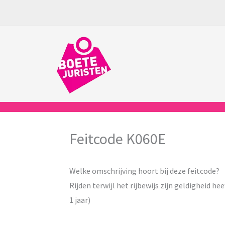
Ga
naar
de
inhoud
Feitcode K060E
Welke omschrijving hoort bij deze feitcode?
Rijden terwijl het rijbewijs zijn geldigheid he
1 jaar)