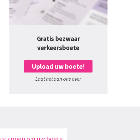
Gratis bezwaar
verkeersboete
Upload uw boete!
Laat het aan ons over
e stappen om uw boete