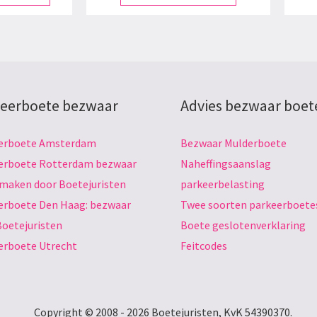
eerboete bezwaar
Advies bezwaar boet
erboete Amsterdam
Bezwaar Mulderboete
erboete Rotterdam bezwaar
Naheffingsaanslag
 maken door Boetejuristen
parkeerbelasting
erboete Den Haag: bezwaar
Twee soorten parkeerboete
Boetejuristen
Boete geslotenverklaring
erboete Utrecht
Feitcodes
Copyright © 2008 - 2026 Boetejuristen, KvK 54390370.