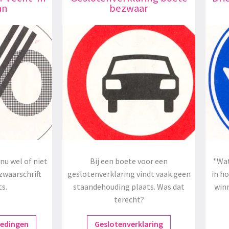
an
bezwaar
nu wel of niet
Bij een boete voor een
"Wat
zwaarschrift
geslotenverklaring vindt vaak geen
in h
ts.
staandehouding plaats. Was dat
winn
terecht?
redingen
Geslotenverklaring