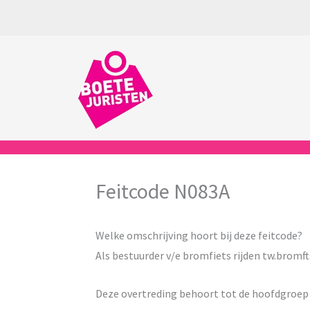
Ga
naar
de
inhoud
Feitcode N083A
Welke omschrijving hoort bij deze feitcode?
Als bestuurder v/e bromfiets rijden tw.bromf
Deze overtreding behoort tot de hoofdgroe