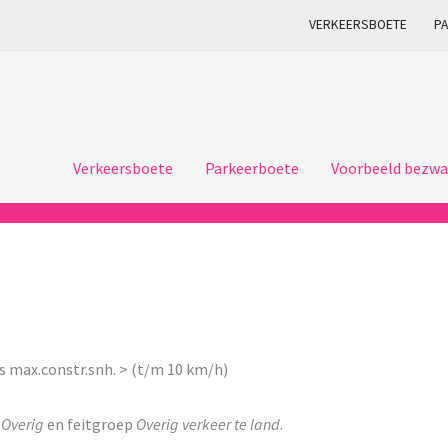
VERKEERSBOETE
P
Verkeersboete
Parkeerboete
Voorbeeld bezwa
ts max.constr.snh. > (t/m 10 km/h)
p
Overig
en feitgroep
Overig verkeer te land
.