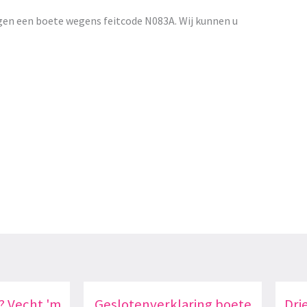
gen een boete wegens feitcode N083A. Wij kunnen u
? Vecht 'm
Geslotenverklaring boete
Dri