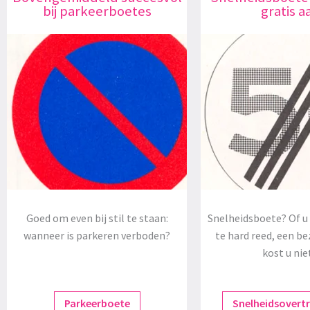
bij parkeerboetes
gratis a
Goed om even bij stil te staan:
Snelheidsboete? Of u 
wanneer is parkeren verboden?
te hard reed, een be
kost u nie
Parkeerboete
Snelheidsovert