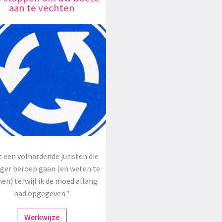
aan te vechten
 een volhardende juristen die
oger beroep gaan (en weten te
en) terwijl ik de moed allang
had opgegeven."
Werkwijze