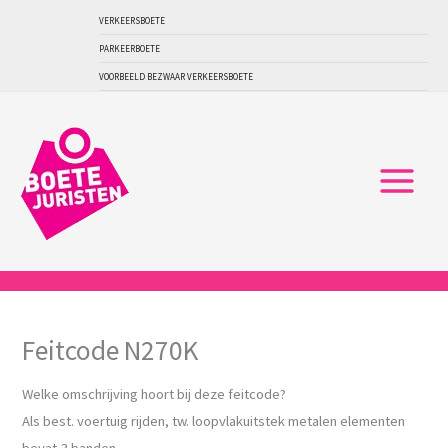
Ga
VERKEERSBOETE
naar
PARKEERBOETE
de
VOORBEELD BEZWAAR VERKEERSBOETE
inhoud
Feitcode N270K
Welke omschrijving hoort bij deze feitcode?
Als best. voertuig rijden, tw. loopvlakuitstek metalen elementen
bevat,3 banden