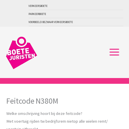
Ga
VERKEERSBOETE
naar
PARKEERBOETE
de
VOORBEELD BEZWAAR VERKEERSBOETE
inhoud
Feitcode N380M
Welke omschrijving hoort bij deze feitcode?
Met voertuig rijden tw bedrijfsrem nietop alle wielen remt/
voertuig uitbreekt