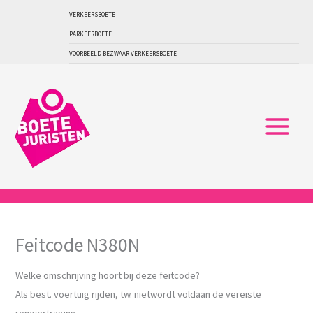
Ga
VERKEERSBOETE
naar
PARKEERBOETE
de
VOORBEELD BEZWAAR VERKEERSBOETE
inhoud
Feitcode N380N
Welke omschrijving hoort bij deze feitcode?
Als best. voertuig rijden, tw. nietwordt voldaan de vereiste
remvertraging