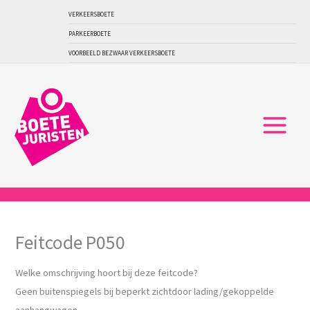
Ga
VERKEERSBOETE
naar
PARKEERBOETE
de
VOORBEELD BEZWAAR VERKEERSBOETE
inhoud
Feitcode P050
Welke omschrijving hoort bij deze feitcode?
Geen buitenspiegels bij beperkt zichtdoor lading/gekoppelde
aanhangwagen