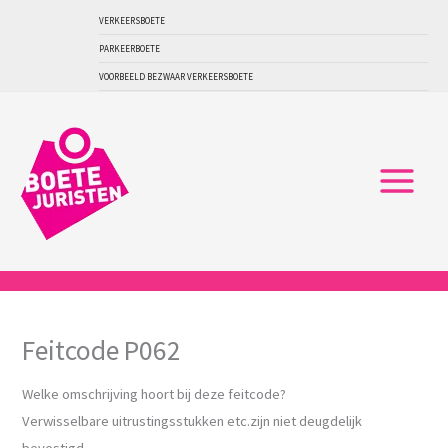
Ga
VERKEERSBOETE
naar
PARKEERBOETE
de
VOORBEELD BEZWAAR VERKEERSBOETE
inhoud
Feitcode P062
Welke omschrijving hoort bij deze feitcode?
Verwisselbare uitrustingsstukken etc.zijn niet deugdelijk
bevestigd