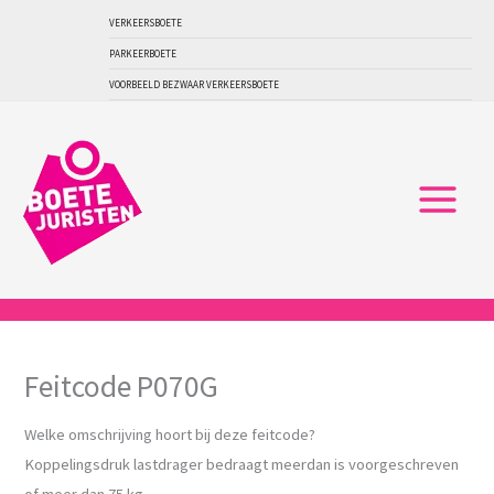
Ga
VERKEERSBOETE
naar
PARKEERBOETE
de
VOORBEELD BEZWAAR VERKEERSBOETE
inhoud
Feitcode P070G
Welke omschrijving hoort bij deze feitcode?
Koppelingsdruk lastdrager bedraagt meerdan is voorgeschreven
of meer dan 75 kg