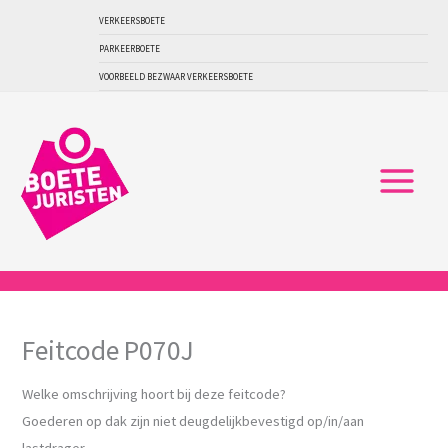
Ga
VERKEERSBOETE
naar
PARKEERBOETE
de
VOORBEELD BEZWAAR VERKEERSBOETE
inhoud
Feitcode P070J
Welke omschrijving hoort bij deze feitcode?
Goederen op dak zijn niet deugdelijkbevestigd op/in/aan
lastdrager