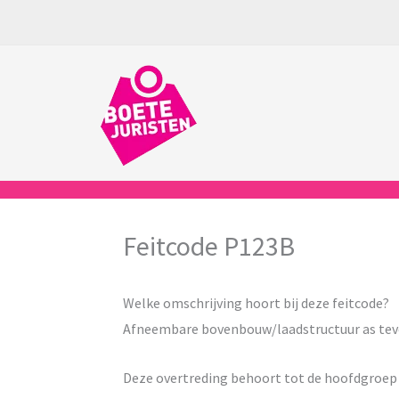
Ga
naar
de
inhoud
Feitcode P123B
Welke omschrijving hoort bij deze feitcode?
Afneembare bovenbouw/laadstructuur as teve
Deze overtreding behoort tot de hoofdgroe