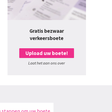
Gratis bezwaar
verkeersboete
Upload uw boete!
Laat het aan ons over
e stappen om uw boete