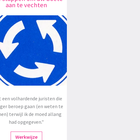
aan te vechten
 een volhardende juristen die
oger beroep gaan (en weten te
en) terwijl ik de moed allang
had opgegeven."
Werkwijze