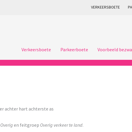
VERKEERSBOETE
P
Verkeersboete
Parkeerboete
Voorbeeld bezwa
r achter hart achterste as
p
Overig
en feitgroep
Overig verkeer te land
.