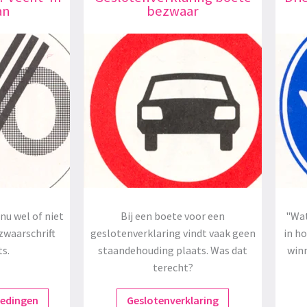
an
bezwaar
nu wel of niet
Bij een boete voor een
"Wat
zwaarschrift
geslotenverklaring vindt vaak geen
in h
ts.
staandehouding plaats. Was dat
winn
terecht?
redingen
Geslotenverklaring