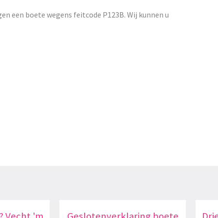
gen een boete wegens feitcode P123B. Wij kunnen u
? Vecht 'm
Geslotenverklaring boete
Dri