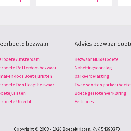
eerboete bezwaar
Advies bezwaar boet
erboete Amsterdam
Bezwaar Mulderboete
erboete Rotterdam bezwaar
Naheffingsaanslag
 maken door Boetejuristen
parkeerbelasting
erboete Den Haag: bezwaar
Twee soorten parkeerboete
Boetejuristen
Boete geslotenverklaring
erboete Utrecht
Feitcodes
Copyright © 2008 - 2026 Boetejuristen, KvK 54390370.