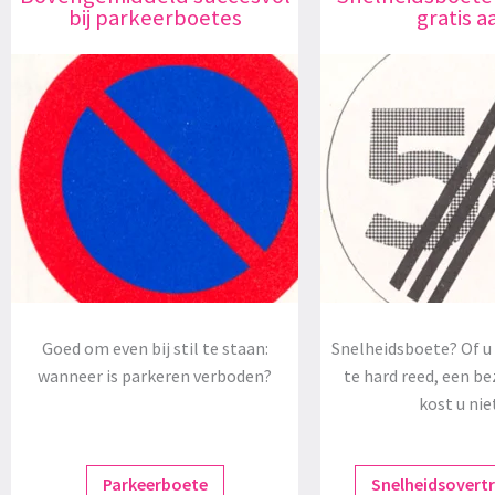
bij parkeerboetes
gratis a
Goed om even bij stil te staan:
Snelheidsboete? Of u 
wanneer is parkeren verboden?
te hard reed, een be
kost u nie
Parkeerboete
Snelheidsovert