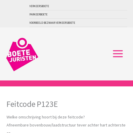
Ga
VERKEERSBOETE
naar
PARKEERBOETE
de
VOORBEELD BEZWAAR VERKEERSBOETE
inhoud
Feitcode P123E
Welke omschrijving hoort bij deze feitcode?
Afneembare bovenbouw/laadstructuur tever achter hart achterste
as