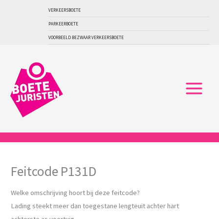
Ga
VERKEERSBOETE
naar
PARKEERBOETE
de
VOORBEELD BEZWAAR VERKEERSBOETE
inhoud
Feitcode P131D
Welke omschrijving hoort bij deze feitcode?
Lading steekt meer dan toegestane lengteuit achter hart
achterste as voertuig