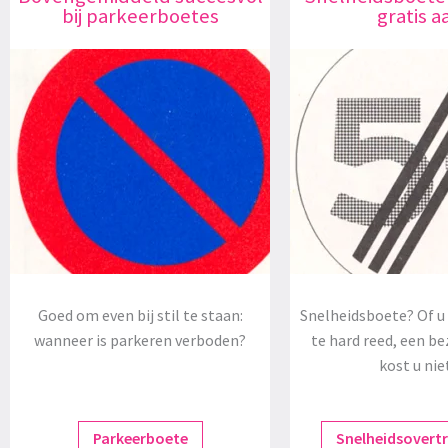
bij parkeerboetes
gratis a
Goed om even bij stil te staan:
Snelheidsboete? Of u 
wanneer is parkeren verboden?
te hard reed, een be
kost u nie
Parkeerboete
Snelheidsovert