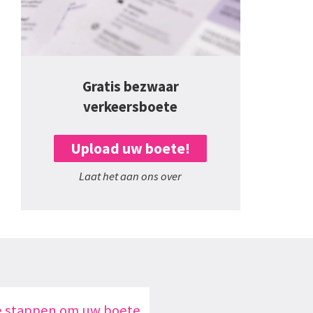
Gratis bezwaar
verkeersboete
Upload uw boete!
Laat het aan ons over
e stappen om uw boete