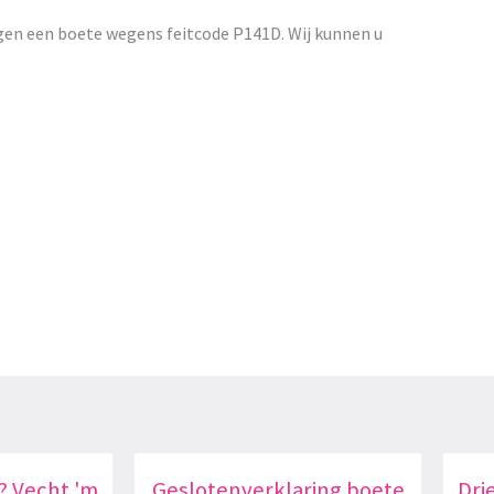
gen een boete wegens feitcode P141D. Wij kunnen u
? Vecht 'm
Geslotenverklaring boete
Dri