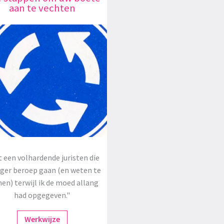
aan te vechten
 een volhardende juristen die
oger beroep gaan (en weten te
en) terwijl ik de moed allang
had opgegeven."
Werkwijze