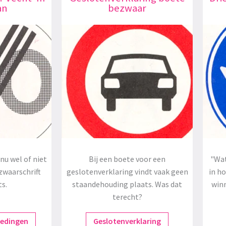
an
bezwaar
nu wel of niet
Bij een boete voor een
"Wat
zwaarschrift
geslotenverklaring vindt vaak geen
in h
ts.
staandehouding plaats. Was dat
winn
terecht?
redingen
Geslotenverklaring