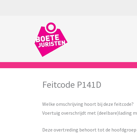
Ga
naar
de
inhoud
Feitcode P141D
Welke omschrijving hoort bij deze feitcode?
Voertuig overschrijdt met (deelbare)lading
Deze overtreding behoort tot de hoofdgroe