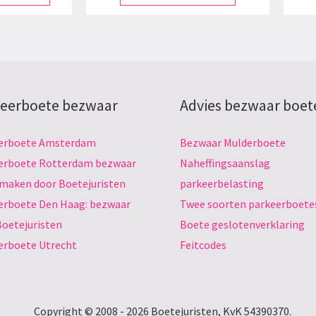
eerboete bezwaar
Advies bezwaar boet
erboete Amsterdam
Bezwaar Mulderboete
erboete Rotterdam bezwaar
Naheffingsaanslag
 maken door Boetejuristen
parkeerbelasting
erboete Den Haag: bezwaar
Twee soorten parkeerboete
Boetejuristen
Boete geslotenverklaring
erboete Utrecht
Feitcodes
Copyright © 2008 - 2026 Boetejuristen, KvK 54390370.