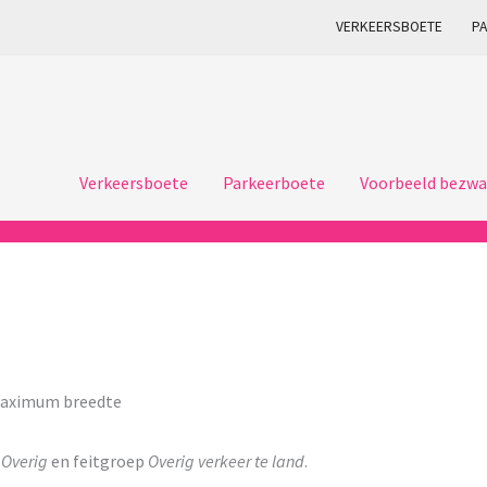
VERKEERSBOETE
P
Verkeersboete
Parkeerboete
Voorbeeld bezwa
 maximum breedte
p
Overig
en feitgroep
Overig verkeer te land
.