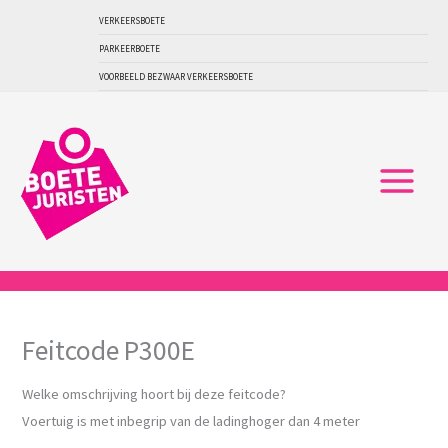
Ga
VERKEERSBOETE
naar
PARKEERBOETE
de
VOORBEELD BEZWAAR VERKEERSBOETE
inhoud
Feitcode P300E
Welke omschrijving hoort bij deze feitcode?
Voertuig is met inbegrip van de ladinghoger dan 4 meter