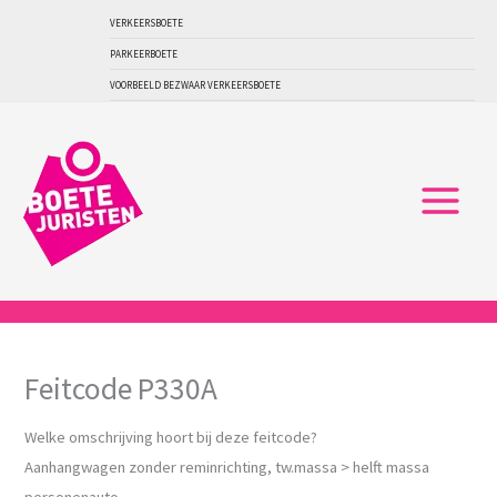
Ga
VERKEERSBOETE
naar
PARKEERBOETE
de
VOORBEELD BEZWAAR VERKEERSBOETE
inhoud
Feitcode P330A
Welke omschrijving hoort bij deze feitcode?
Aanhangwagen zonder reminrichting, tw.massa > helft massa
personenauto