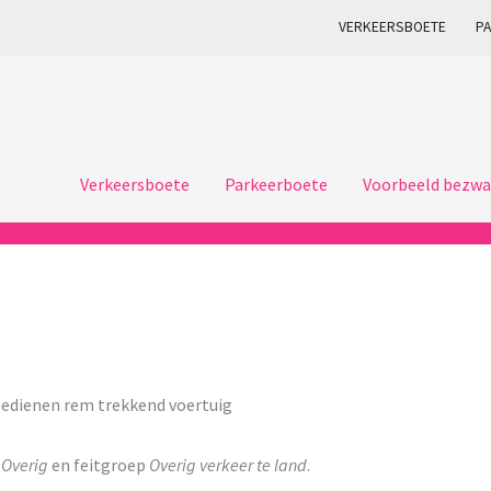
VERKEERSBOETE
P
Verkeersboete
Parkeerboete
Voorbeeld bezwa
edienen rem trekkend voertuig
p
Overig
en feitgroep
Overig verkeer te land
.