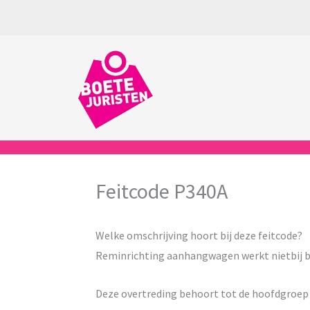
Ga
naar
de
inhoud
Feitcode P340A
Welke omschrijving hoort bij deze feitcode?
Reminrichting aanhangwagen werkt nietbij b
Deze overtreding behoort tot de hoofdgroe