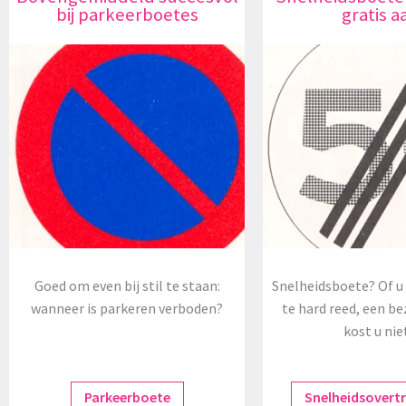
bij parkeerboetes
gratis a
Goed om even bij stil te staan:
Snelheidsboete? Of u 
wanneer is parkeren verboden?
te hard reed, een be
kost u nie
Parkeerboete
Snelheidsovert