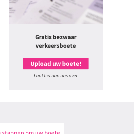
Gratis bezwaar
verkeersboete
Upload uw boete!
Laat het aan ons over
e stappen om uw boete