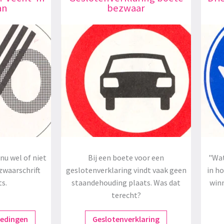
an
bezwaar
nu wel of niet
Bij een boete voor een
"Wat
zwaarschrift
geslotenverklaring vindt vaak geen
in h
ts.
staandehouding plaats. Was dat
winn
terecht?
redingen
Geslotenverklaring