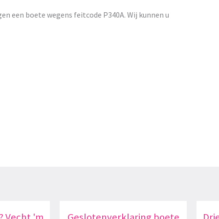
gen een boete wegens feitcode P340A. Wij kunnen u
? Vecht 'm
Geslotenverklaring boete
Dri