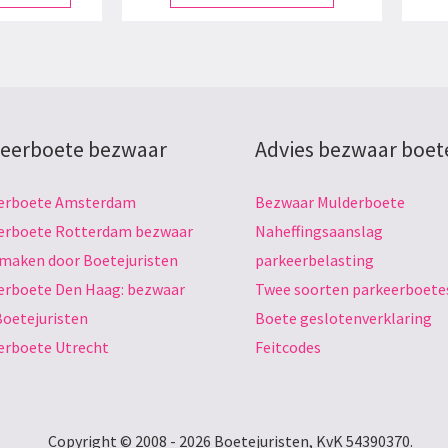
eerboete bezwaar
Advies bezwaar boet
erboete Amsterdam
Bezwaar Mulderboete
erboete Rotterdam bezwaar
Naheffingsaanslag
 maken door Boetejuristen
parkeerbelasting
erboete Den Haag: bezwaar
Twee soorten parkeerboete
Boetejuristen
Boete geslotenverklaring
erboete Utrecht
Feitcodes
Copyright © 2008 - 2026 Boetejuristen, KvK 54390370.