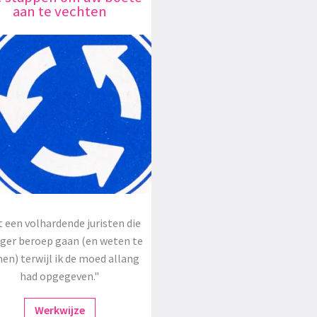
aan te vechten
 een volhardende juristen die
oger beroep gaan (en weten te
en) terwijl ik de moed allang
had opgegeven."
Werkwijze