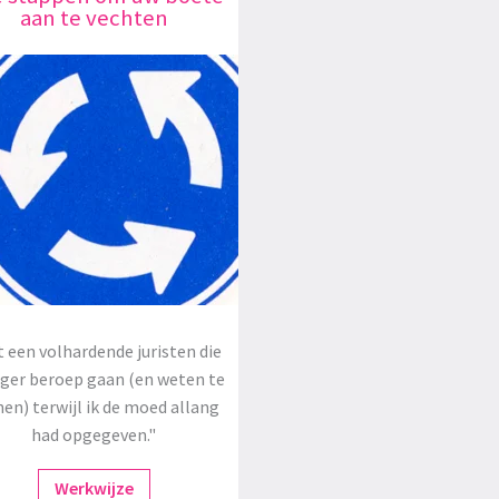
aan te vechten
 een volhardende juristen die
oger beroep gaan (en weten te
en) terwijl ik de moed allang
had opgegeven."
Werkwijze