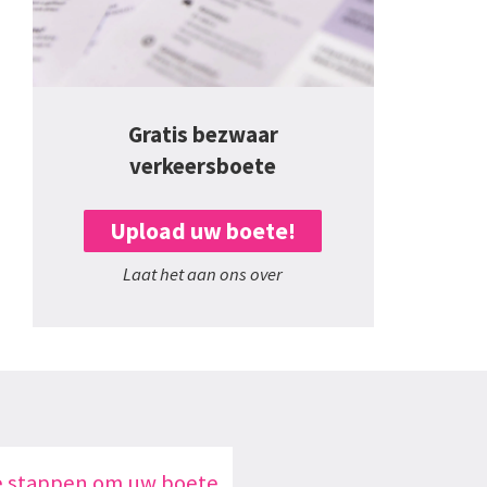
Gratis bezwaar
verkeersboete
Upload uw boete!
Laat het aan ons over
e stappen om uw boete