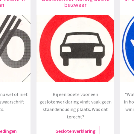
an
bezwaar
nu wel of niet
Bij een boete voor een
"Wat
zwaarschrift
geslotenverklaring vindt vaak geen
in h
ts.
staandehouding plaats. Was dat
winn
terecht?
redingen
Geslotenverklaring