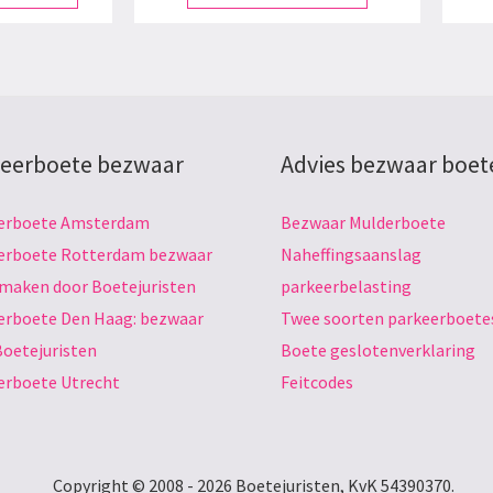
eerboete bezwaar
Advies bezwaar boet
erboete Amsterdam
Bezwaar Mulderboete
erboete Rotterdam bezwaar
Naheffingsaanslag
 maken door Boetejuristen
parkeerbelasting
erboete Den Haag: bezwaar
Twee soorten parkeerboete
Boetejuristen
Boete geslotenverklaring
erboete Utrecht
Feitcodes
Copyright © 2008 - 2026 Boetejuristen, KvK 54390370.