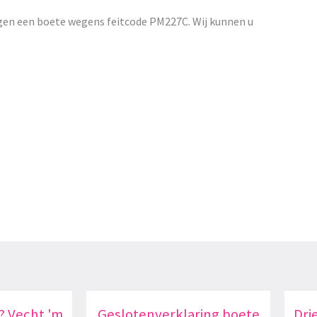
gen een boete wegens feitcode PM227C. Wij kunnen u
? Vecht 'm
Geslotenverklaring boete
Dri