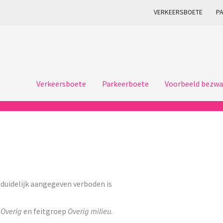
VERKEERSBOETE
P
Verkeersboete
Parkeerboete
Voorbeeld bezwa
duidelijk aangegeven verboden is
p
Overig
en feitgroep
Overig milieu
.