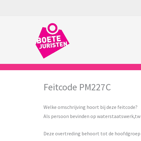
Ga
naar
de
inhoud
Feitcode PM227C
Welke omschrijving hoort bij deze feitcode?
Als persoon bevinden op waterstaatswerk,tw 
Deze overtreding behoort tot de hoofdgroe