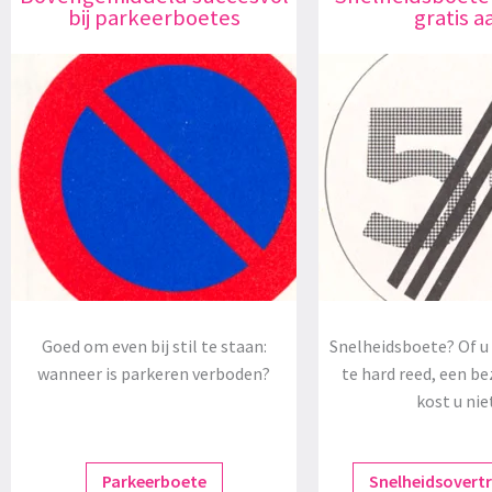
bij parkeerboetes
gratis a
Goed om even bij stil te staan:
Snelheidsboete? Of u 
wanneer is parkeren verboden?
te hard reed, een be
kost u nie
Parkeerboete
Snelheidsovert