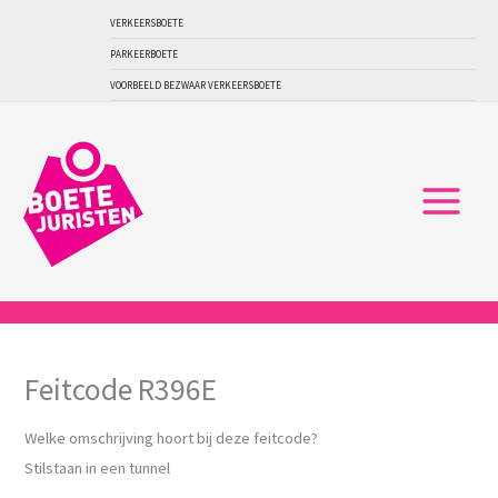
Ga
VERKEERSBOETE
naar
PARKEERBOETE
de
VOORBEELD BEZWAAR VERKEERSBOETE
inhoud
Feitcode R396E
Welke omschrijving hoort bij deze feitcode?
Stilstaan in een tunnel