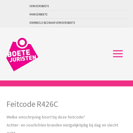
Ga
VERKEERSBOETE
naar
PARKEERBOETE
de
VOORBEELD BEZWAAR VERKEERSBOETE
inhoud
Feitcode R426C
Welke omschrijving hoort bij deze feitcode?
Achter- en voorlichten branden nietgelijktijdig bij dag en slecht
zicht