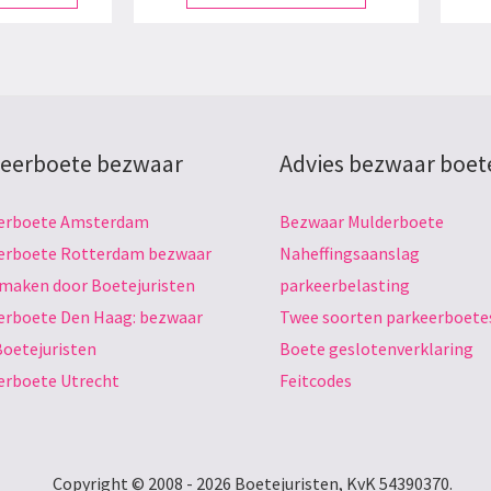
eerboete bezwaar
Advies bezwaar boet
erboete Amsterdam
Bezwaar Mulderboete
erboete Rotterdam bezwaar
Naheffingsaanslag
 maken door Boetejuristen
parkeerbelasting
erboete Den Haag: bezwaar
Twee soorten parkeerboete
Boetejuristen
Boete geslotenverklaring
erboete Utrecht
Feitcodes
Copyright © 2008 - 2026 Boetejuristen, KvK 54390370.