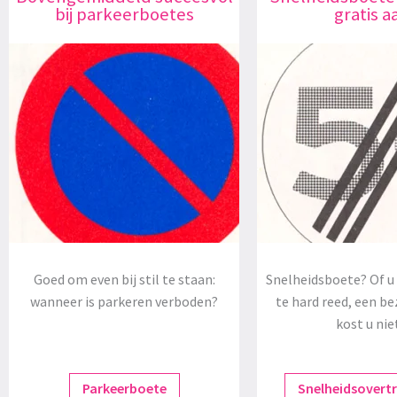
bij parkeerboetes
gratis a
Goed om even bij stil te staan:
Snelheidsboete? Of u 
wanneer is parkeren verboden?
te hard reed, een be
kost u nie
Parkeerboete
Snelheidsovert