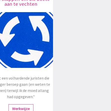
aan te vechten
 een volhardende juristen die
oger beroep gaan (en weten te
en) terwijl ik de moed allang
had opgegeven."
Werkwijze