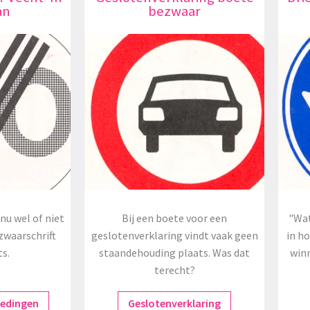
an
bezwaar
nu wel of niet
Bij een boete voor een
"Wat
zwaarschrift
geslotenverklaring vindt vaak geen
in h
ts.
staandehouding plaats. Was dat
winn
terecht?
redingen
Geslotenverklaring