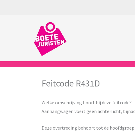
Ga
naar
de
inhoud
Feitcode R431D
Welke omschrijving hoort bij deze feitcode?
Aanhangwagen voert geen achterlicht, bijna
Deze overtreding behoort tot de hoofdgroe