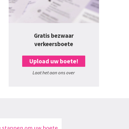
Gratis bezwaar
verkeersboete
Upload uw boete!
Laat het aan ons over
e stappen om uw boete