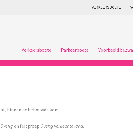
VERKEERSBOETE
P
Verkeersboete
Parkeerboete
Voorbeeld bezwa
cht, binnen de bebouwde kom
p
Overig
en feitgroep
Overig verkeer te land
.