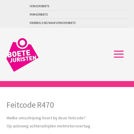
Ga
VERKEERSBOETE
naar
PARKEERBOETE
de
VOORBEELD BEZWAAR VERKEERSBOETE
inhoud
Feitcode R470
Welke omschrijving hoort bij deze feitcode?
Op autoweg achteruitrijden metmotorvoertuig