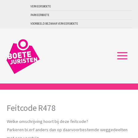
Ga
VERKEERSBOETE
naar
PARKEERBOETE
de
VOORBEELD BEZWAAR VERKEERSBOETE
inhoud
Feitcode R478
Welke omschrijving hoort bij deze feitcode?
Parkeren bi.erf anders dan op daarvoorbestemde weggedeelten
met een voertuig