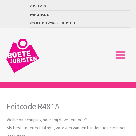
Ga
VERKEERSBOETE
naar
PARKEERBOETE
de
VOORBEELD BEZWAAR VERKEERSBOETE
inhoud
Feitcode R481A
Welke omschrijving hoort bij deze feitcode?
Als bestuurder een blinde, voorzien vaneen blindenstok niet voor
laten gaan