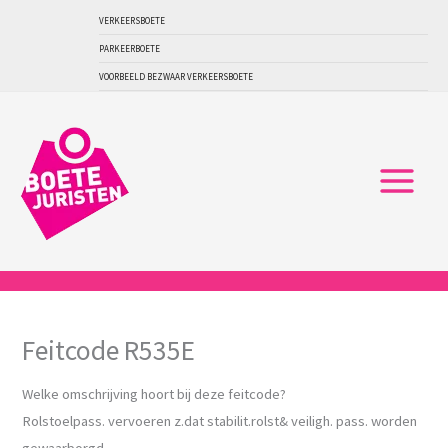
Ga
VERKEERSBOETE
naar
PARKEERBOETE
de
VOORBEELD BEZWAAR VERKEERSBOETE
inhoud
Feitcode R535E
Welke omschrijving hoort bij deze feitcode?
Rolstoelpass. vervoeren z.dat stabilit.rolst& veiligh. pass. worden
gewaarborgd