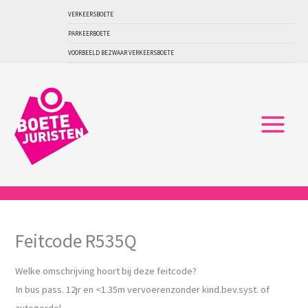
Ga
VERKEERSBOETE
naar
PARKEERBOETE
de
VOORBEELD BEZWAAR VERKEERSBOETE
inhoud
Feitcode R535Q
Welke omschrijving hoort bij deze feitcode?
In bus pass. 12jr en <1.35m vervoerenzonder kind.bev.syst. of
autogordel