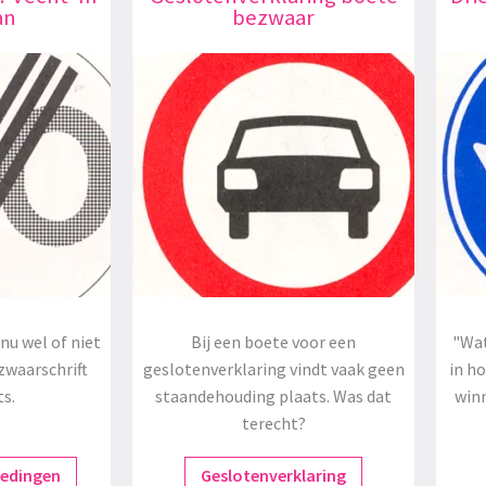
an
bezwaar
nu wel of niet
Bij een boete voor een
"Wat
zwaarschrift
geslotenverklaring vindt vaak geen
in h
ts.
staandehouding plaats. Was dat
winn
terecht?
redingen
Geslotenverklaring