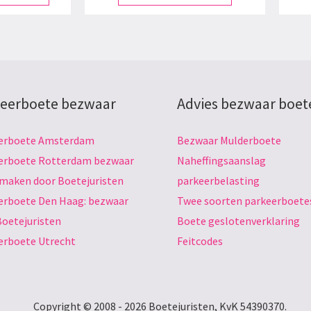
eerboete bezwaar
Advies bezwaar boet
erboete Amsterdam
Bezwaar Mulderboete
erboete Rotterdam bezwaar
Naheffingsaanslag
 maken door Boetejuristen
parkeerbelasting
erboete Den Haag: bezwaar
Twee soorten parkeerboete
Boetejuristen
Boete geslotenverklaring
erboete Utrecht
Feitcodes
Copyright © 2008 - 2026 Boetejuristen, KvK 54390370.