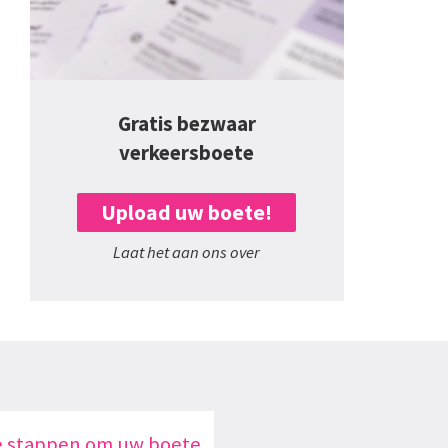
Gratis bezwaar
verkeersboete
Upload uw boete!
Laat het aan ons over
e stappen om uw boete