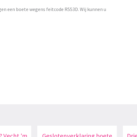
gen een boete wegens feitcode R553D. Wij kunnen u
? Vecht 'm
Geslotenverklaring boete
Dri