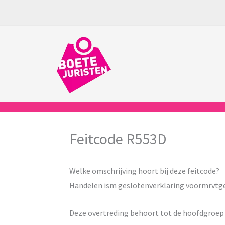
Ga
naar
de
inhoud
Feitcode R553D
Welke omschrijving hoort bij deze feitcode?
Handelen ism geslotenverklaring voormrvtge
Deze overtreding behoort tot de hoofdgroe