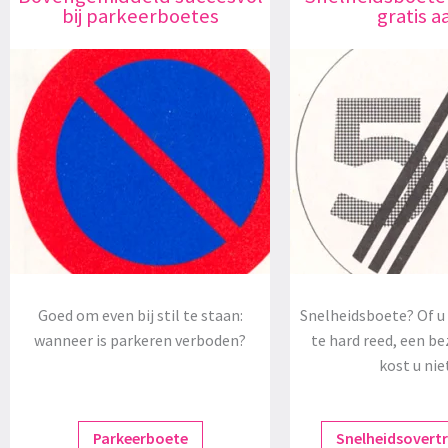
bij parkeerboetes
gratis a
Goed om even bij stil te staan:
Snelheidsboete? Of u 
wanneer is parkeren verboden?
te hard reed, een be
kost u nie
Parkeerboete
Snelheidsovert