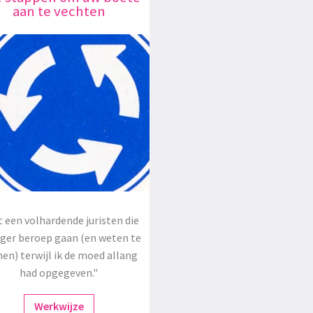
aan te vechten
 een volhardende juristen die
oger beroep gaan (en weten te
en) terwijl ik de moed allang
had opgegeven."
Werkwijze