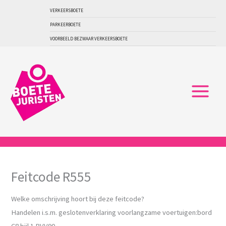
Ga
VERKEERSBOETE
naar
PARKEERBOETE
de
VOORBEELD BEZWAAR VERKEERSBOETE
inhoud
Feitcode R555
Welke omschrijving hoort bij deze feitcode?
Handelen i.s.m. geslotenverklaring voorlangzame voertuigen:bord
C8 bijl.1 RVV90