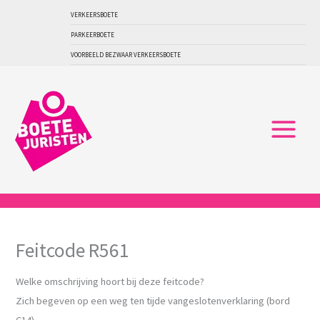
Ga
VERKEERSBOETE
naar
PARKEERBOETE
de
VOORBEELD BEZWAAR VERKEERSBOETE
inhoud
Feitcode R561
Welke omschrijving hoort bij deze feitcode?
Zich begeven op een weg ten tijde vangeslotenverklaring (bord
C14)