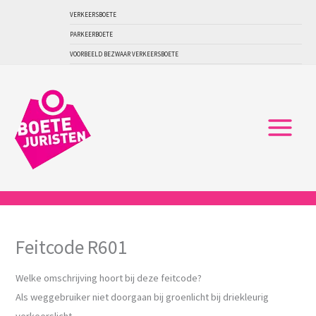
Ga
VERKEERSBOETE
naar
PARKEERBOETE
de
VOORBEELD BEZWAAR VERKEERSBOETE
inhoud
Feitcode R601
Welke omschrijving hoort bij deze feitcode?
Als weggebruiker niet doorgaan bij groenlicht bij driekleurig
verkeerslicht