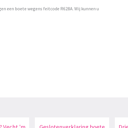
gen een boete wegens feitcode R628A. Wij kunnen u
? Vecht 'm
Geslotenverklaring boete
Dri