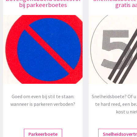
bij parkeerboetes
gratis a
Goed om even bij stil te staan:
Snelheidsboete? Of u 
wanneer is parkeren verboden?
te hard reed, een be
kost u nie
Parkeerboete
Snelheidsovert