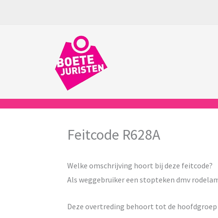
Ga
naar
de
inhoud
Feitcode R628A
Welke omschrijving hoort bij deze feitcode?
Als weggebruiker een stopteken dmv rodela
Deze overtreding behoort tot de hoofdgroe