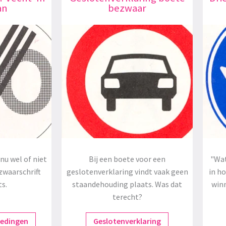
an
bezwaar
nu wel of niet
Bij een boete voor een
"Wat
zwaarschrift
geslotenverklaring vindt vaak geen
in h
ts.
staandehouding plaats. Was dat
winn
terecht?
redingen
Geslotenverklaring