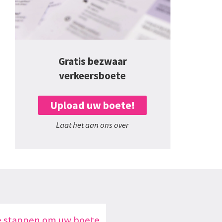
Gratis bezwaar
verkeersboete
Upload uw boete!
Laat het aan ons over
e stappen om uw boete