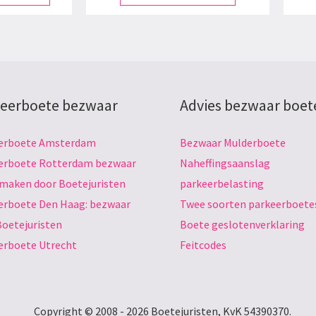
eerboete bezwaar
Advies bezwaar boet
erboete Amsterdam
Bezwaar Mulderboete
erboete Rotterdam bezwaar
Naheffingsaanslag
 maken door Boetejuristen
parkeerbelasting
erboete Den Haag: bezwaar
Twee soorten parkeerboete
Boetejuristen
Boete geslotenverklaring
erboete Utrecht
Feitcodes
Copyright © 2008 - 2026 Boetejuristen, KvK 54390370.